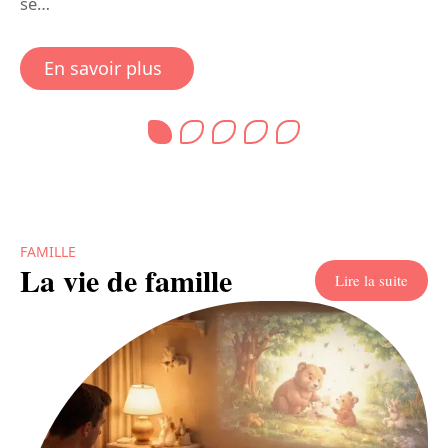
se
…
a
En savoir plus
FAMILLE
La vie de famille
Lire la suite