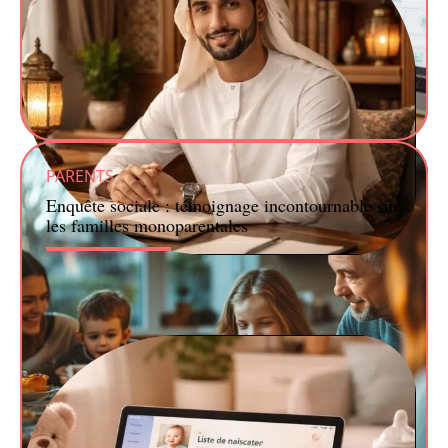
PARENTS
Enquête sociale : témoignage incontournable sur
les familles monoparentales
ENFANT
Prénom arabe pour un homme : 10 idées pour inspirer
votre choix