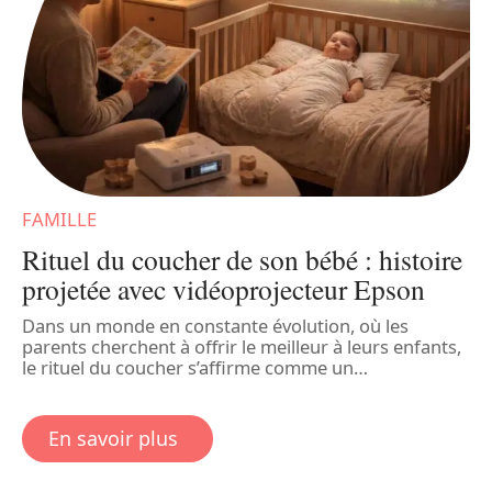
FAMILLE
F
Rituel du coucher de son bébé : histoire
projetée avec vidéoprojecteur Epson
Dans un monde en constante évolution, où les
parents cherchent à offrir le meilleur à leurs enfants,
L
le rituel du coucher s’affirme comme un
…
.
c
f
c
En savoir plus